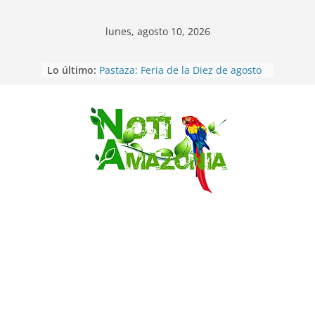
lunes, agosto 10, 2026
Lo último:
Pastaza: Feria de la Diez de agosto
atrajo a miles de personas en la
edición 2026 (video)
Pastaza: Fiscal no emite cargos
contra hombre de 50años que
Saltar
mantenía relacion de «noviazgo»
con una menor de10 años en
frontera sur
Napo: presunto sicariato en cantón
Archidona
Ecuador: dos jóvenes de 22 años
desaparecidos fueron encontrados
muertos en Puerto lopez
Ecuador: Ocho cadáveres hallados
en fosas comunes en Pucará