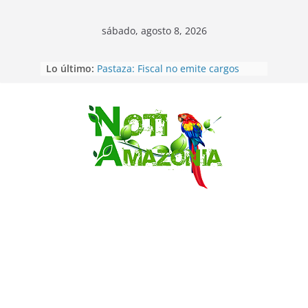
sábado, agosto 8, 2026
Lo último:
Pastaza: Fiscal no emite cargos
contra hombre de 50años que
mantenía relacion de «noviazgo»
con una menor de10 años en
frontera sur
Saltar
Napo: presunto sicariato en cantón
Archidona
Ecuador: dos jóvenes de 22 años
desaparecidos fueron encontrados
muertos en Puerto lopez
Sentencian a 34 años de prisión a
implicados en caso de Alison,
oriunda de Tena
Vozinha, el arquero sensación de
cabo Verde, ya llegó para
incorporarse a Colo Colo de Chile