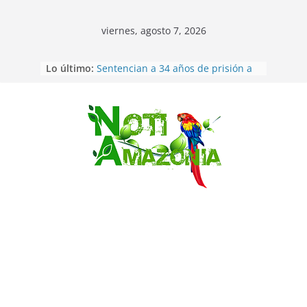
viernes, agosto 7, 2026
Ecuador: dos jóvenes de 22 años
Lo último:
desaparecidos fueron encontrados
muertos en Puerto lopez
Sentencian a 34 años de prisión a
implicados en caso de Alison,
oriunda de Tena
Saltar
Vozinha, el arquero sensación de
cabo Verde, ya llegó para
incorporarse a Colo Colo de Chile
Pastaza: la parroquia Diez de
Agosto eligió a su nueva reina por
su aniversario
La “deuda de sueño”: una alerta
sobre los efectos de dormir mal en
la salud física y mental