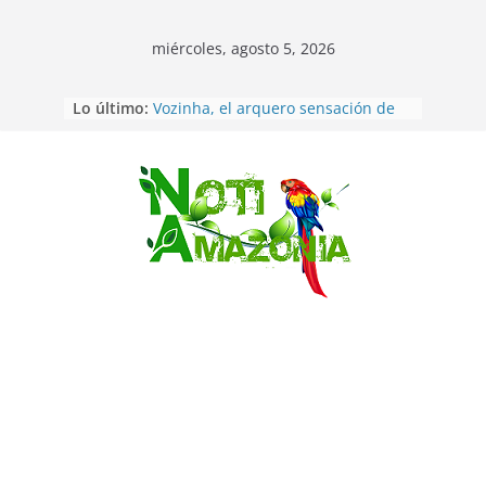
miércoles, agosto 5, 2026
Lo último:
Vozinha, el arquero sensación de
cabo Verde, ya llegó para
incorporarse a Colo Colo de Chile
Pastaza: la parroquia Diez de
Agosto eligió a su nueva reina por
Saltar
su aniversario
La “deuda de sueño”: una alerta
sobre los efectos de dormir mal en
la salud física y mental
Pastaza: Puyo será sede
del XII Foro Social Panamazónico, d
e pueblos indígenas y sociedad
civil por la defensa de la Amazonía
Morona Santiago: Prefectura
realiza brigadas al interior selvático
en el cantón Taisha