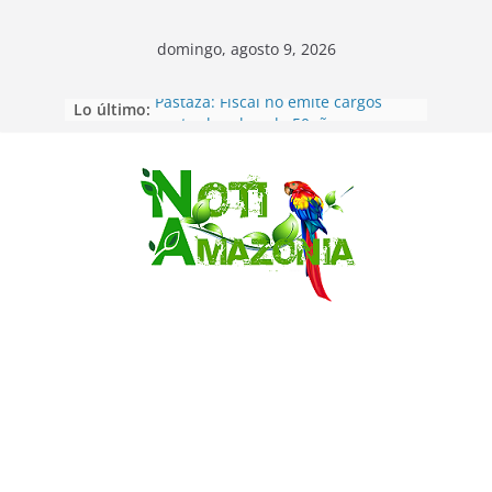
domingo, agosto 9, 2026
Lo último:
Pastaza: Fiscal no emite cargos
contra hombre de 50años que
mantenía relacion de «noviazgo»
con una menor de10 años en
frontera sur
Saltar
Napo: presunto sicariato en cantón
Archidona
Ecuador: dos jóvenes de 22 años
desaparecidos fueron encontrados
muertos en Puerto lopez
Sentencian a 34 años de prisión a
implicados en caso de Alison,
oriunda de Tena
Vozinha, el arquero sensación de
cabo Verde, ya llegó para
incorporarse a Colo Colo de Chile