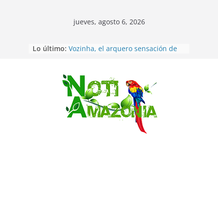
jueves, agosto 6, 2026
Sentencian a 34 años de prisión a
Lo último:
implicados en caso de Alison,
oriunda de Tena
Vozinha, el arquero sensación de
cabo Verde, ya llegó para
Saltar
incorporarse a Colo Colo de Chile
Pastaza: la parroquia Diez de
Agosto eligió a su nueva reina por
su aniversario
La “deuda de sueño”: una alerta
sobre los efectos de dormir mal en
la salud física y mental
Pastaza: Puyo será sede
del XII Foro Social Panamazónico, d
e pueblos indígenas y sociedad
civil por la defensa de la Amazonía