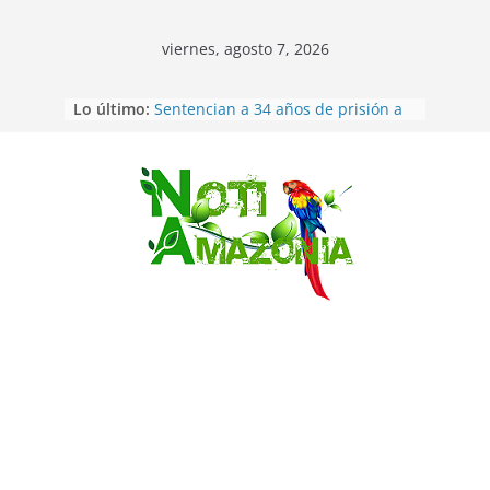
viernes, agosto 7, 2026
Lo último:
Sentencian a 34 años de prisión a
implicados en caso de Alison,
oriunda de Tena
Vozinha, el arquero sensación de
cabo Verde, ya llegó para
Saltar
incorporarse a Colo Colo de Chile
Pastaza: la parroquia Diez de
Agosto eligió a su nueva reina por
su aniversario
La “deuda de sueño”: una alerta
sobre los efectos de dormir mal en
la salud física y mental
Ecuador: dos jóvenes de 22 años
desaparecidos fueron encontrados
muertos en Puerto lopez