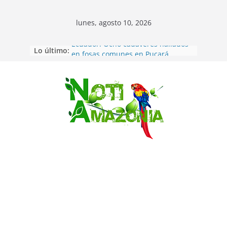
lunes, agosto 10, 2026
Lo último:
Ecuador: Ocho cadáveres hallados
en fosas comunes en Pucará
Pastaza: Feria de la Diez de agosto
atrajo a miles de personas en la
edición 2026 (video)
Saltar
Pastaza: Fiscal no emite cargos
contra hombre de 50años que
mantenía relacion de «noviazgo»
con una menor de10 años en
frontera sur
Napo: presunto sicariato en cantón
Archidona
Ecuador: dos jóvenes de 22 años
desaparecidos fueron encontrados
muertos en Puerto lopez