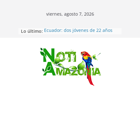
viernes, agosto 7, 2026
Lo último:
Ecuador: dos jóvenes de 22 años
desaparecidos fueron encontrados
muertos en Puerto lopez
Sentencian a 34 años de prisión a
implicados en caso de Alison,
Saltar
oriunda de Tena
Vozinha, el arquero sensación de
cabo Verde, ya llegó para
incorporarse a Colo Colo de Chile
Pastaza: la parroquia Diez de
Agosto eligió a su nueva reina por
su aniversario
La “deuda de sueño”: una alerta
sobre los efectos de dormir mal en
la salud física y mental