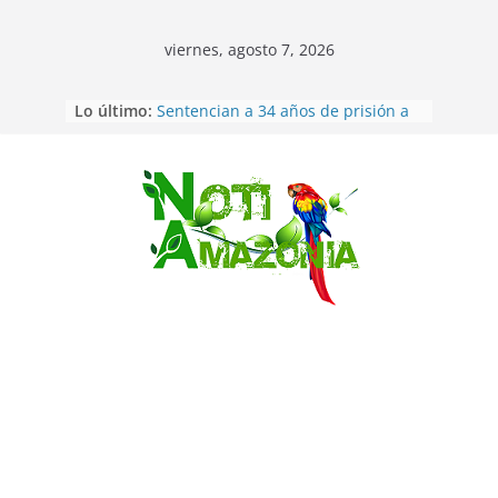
viernes, agosto 7, 2026
Ecuador: dos jóvenes de 22 años
Lo último:
desaparecidos fueron encontrados
muertos en Puerto lopez
Sentencian a 34 años de prisión a
implicados en caso de Alison,
Saltar
oriunda de Tena
Vozinha, el arquero sensación de
cabo Verde, ya llegó para
incorporarse a Colo Colo de Chile
Pastaza: la parroquia Diez de
Agosto eligió a su nueva reina por
su aniversario
La “deuda de sueño”: una alerta
sobre los efectos de dormir mal en
la salud física y mental