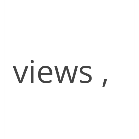
views
,