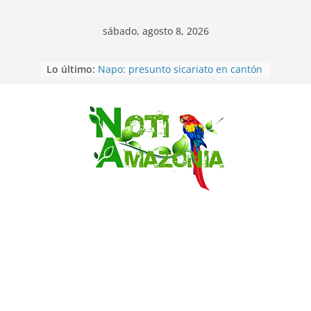
sábado, agosto 8, 2026
Lo último:
Napo: presunto sicariato en cantón
Archidona
Ecuador: dos jóvenes de 22 años
desaparecidos fueron encontrados
muertos en Puerto lopez
Saltar
Sentencian a 34 años de prisión a
implicados en caso de Alison,
oriunda de Tena
Vozinha, el arquero sensación de
cabo Verde, ya llegó para
incorporarse a Colo Colo de Chile
Pastaza: la parroquia Diez de
Agosto eligió a su nueva reina por
su aniversario