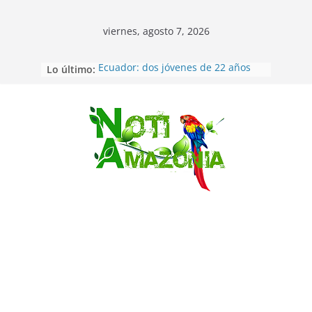
viernes, agosto 7, 2026
Lo último:
Ecuador: dos jóvenes de 22 años
desaparecidos fueron encontrados
muertos en Puerto lopez
Sentencian a 34 años de prisión a
implicados en caso de Alison,
Saltar
oriunda de Tena
Vozinha, el arquero sensación de
cabo Verde, ya llegó para
incorporarse a Colo Colo de Chile
Pastaza: la parroquia Diez de
Agosto eligió a su nueva reina por
su aniversario
La “deuda de sueño”: una alerta
sobre los efectos de dormir mal en
la salud física y mental