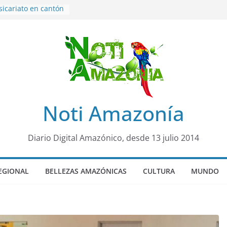
sicariato en cantón
venes de 22 años
ueron encontrados
to lopez
años de prisión a
so de Alison,
uero sensación de
legó para
Noti Amazonía
olo Colo de Chile
oquia Diez de
su nueva reina por
Diario Digital Amazónico, desde 13 julio 2014
EGIONAL
BELLEZAS AMAZÓNICAS
CULTURA
MUNDO