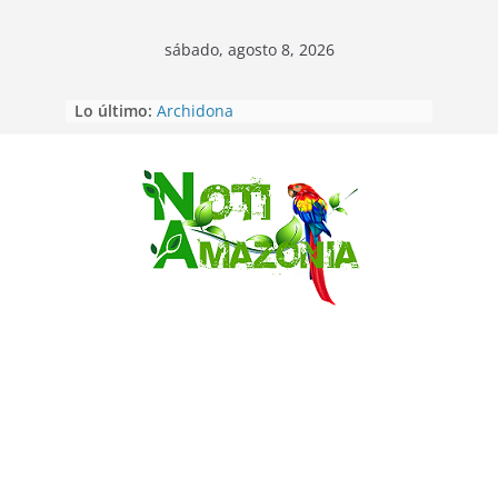
sábado, agosto 8, 2026
Napo: presunto sicariato en cantón
Lo último:
Archidona
Ecuador: dos jóvenes de 22 años
desaparecidos fueron encontrados
muertos en Puerto lopez
Saltar
Sentencian a 34 años de prisión a
implicados en caso de Alison,
oriunda de Tena
Vozinha, el arquero sensación de
cabo Verde, ya llegó para
incorporarse a Colo Colo de Chile
Pastaza: la parroquia Diez de
Agosto eligió a su nueva reina por
su aniversario