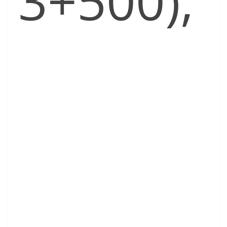
3+500),