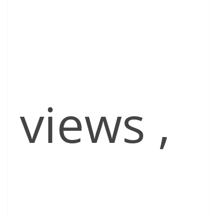
views
,