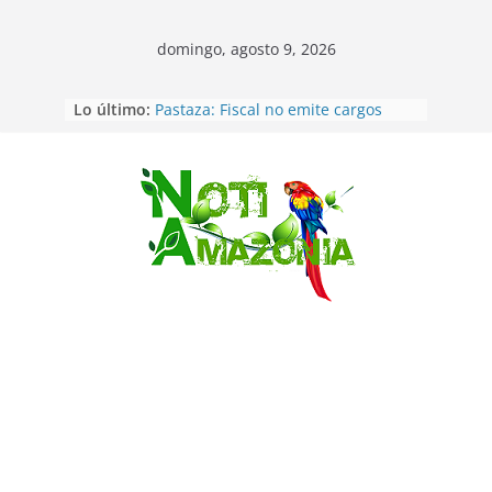
domingo, agosto 9, 2026
Lo último:
Pastaza: Fiscal no emite cargos
contra hombre de 50años que
mantenía relacion de «noviazgo»
con una menor de10 años en
frontera sur
Saltar
Napo: presunto sicariato en cantón
Archidona
Ecuador: dos jóvenes de 22 años
desaparecidos fueron encontrados
muertos en Puerto lopez
Sentencian a 34 años de prisión a
implicados en caso de Alison,
oriunda de Tena
Vozinha, el arquero sensación de
cabo Verde, ya llegó para
incorporarse a Colo Colo de Chile