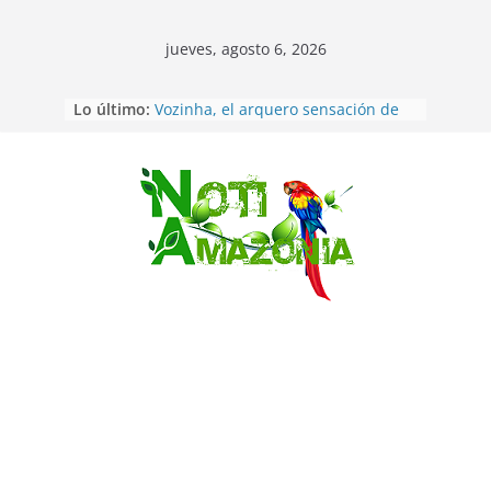
jueves, agosto 6, 2026
Sentencian a 34 años de prisión a
Lo último:
implicados en caso de Alison,
oriunda de Tena
Vozinha, el arquero sensación de
cabo Verde, ya llegó para
incorporarse a Colo Colo de Chile
Saltar
Pastaza: la parroquia Diez de
Agosto eligió a su nueva reina por
su aniversario
La “deuda de sueño”: una alerta
sobre los efectos de dormir mal en
la salud física y mental
Pastaza: Puyo será sede
del XII Foro Social Panamazónico, d
e pueblos indígenas y sociedad
civil por la defensa de la Amazonía