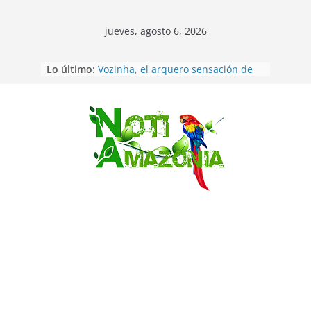
jueves, agosto 6, 2026
Sentencian a 34 años de prisión a
Lo último:
implicados en caso de Alison,
oriunda de Tena
Vozinha, el arquero sensación de
cabo Verde, ya llegó para
Saltar
incorporarse a Colo Colo de Chile
Pastaza: la parroquia Diez de
Agosto eligió a su nueva reina por
su aniversario
La “deuda de sueño”: una alerta
sobre los efectos de dormir mal en
la salud física y mental
Pastaza: Puyo será sede
del XII Foro Social Panamazónico, d
e pueblos indígenas y sociedad
civil por la defensa de la Amazonía