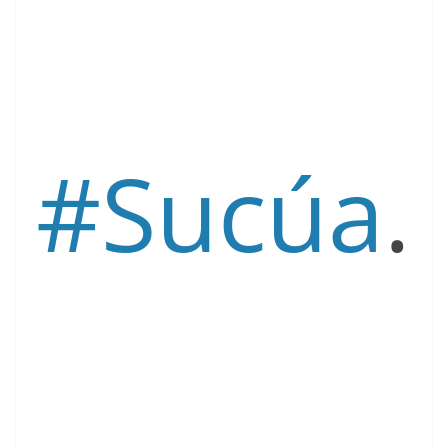
#Sucúa
.