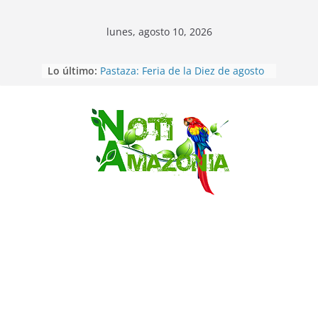
lunes, agosto 10, 2026
Ecuador: Ocho cadáveres hallados
Lo último:
en fosas comunes en Pucará
Pastaza: Feria de la Diez de agosto
atrajo a miles de personas en la
edición 2026 (video)
Pastaza: Fiscal no emite cargos
Saltar
contra hombre de 50años que
mantenía relacion de «noviazgo»
con una menor de10 años en
frontera sur
Napo: presunto sicariato en cantón
Archidona
Ecuador: dos jóvenes de 22 años
desaparecidos fueron encontrados
muertos en Puerto lopez