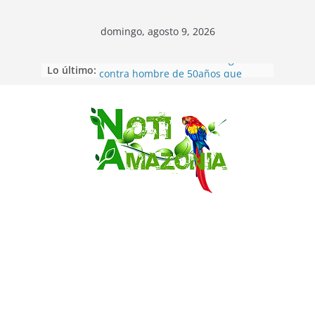
domingo, agosto 9, 2026
Lo último:
Pastaza: Fiscal no emite cargos
contra hombre de 50años que
mantenía relacion de «noviazgo»
con una menor de10 años en
frontera sur
Saltar
Napo: presunto sicariato en cantón
Archidona
Ecuador: dos jóvenes de 22 años
desaparecidos fueron encontrados
muertos en Puerto lopez
Sentencian a 34 años de prisión a
implicados en caso de Alison,
oriunda de Tena
Vozinha, el arquero sensación de
cabo Verde, ya llegó para
incorporarse a Colo Colo de Chile