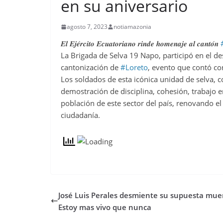
en su aniversario
agosto 7, 2023
notiamazonia
𝑬𝒍 𝑬𝒋𝒆́𝒓𝒄𝒊𝒕𝒐 𝑬𝒄𝒖𝒂𝒕𝒐𝒓𝒊𝒂𝒏𝒐 𝒓𝒊𝒏𝒅𝒆 𝒉𝒐𝒎𝒆𝒏𝒂𝒋𝒆 𝒂𝒍 𝒄𝒂𝒏𝒕𝒐́𝒏
#
La Brigada de Selva 19 Napo, participó en el de
cantonización de
#Loreto
, evento que contó con
Los soldados de esta icónica unidad de selva, c
demostración de disciplina, cohesión, trabajo e
población de este sector del país, renovando e
ciudadanía.
José Luis Perales desmiente su supuesta mue
Estoy mas vivo que nunca