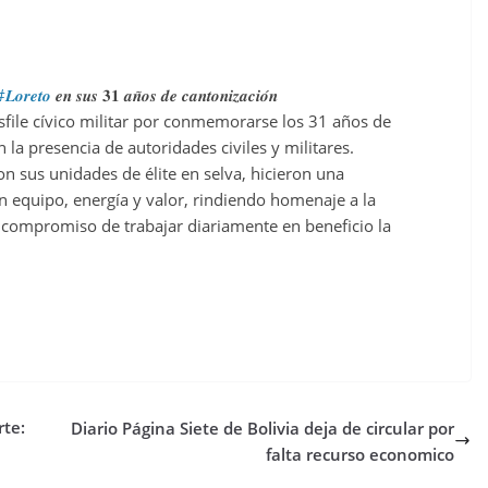
𝑳𝒐𝒓𝒆𝒕𝒐
𝒆𝒏 𝒔𝒖𝒔 𝟑𝟏 𝒂𝒏̃𝒐𝒔 𝒅𝒆 𝒄𝒂𝒏𝒕𝒐𝒏𝒊𝒛𝒂𝒄𝒊𝒐́𝒏
sfile cívico militar por conmemorarse los 31 años de
 la presencia de autoridades civiles y militares.
on sus unidades de élite en selva, hicieron una
n equipo, energía y valor, rindiendo homenaje a la
l compromiso de trabajar diariamente en beneficio la
rte:
Diario Página Siete de Bolivia deja de circular por
falta recurso economico