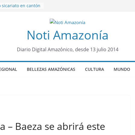
 sicariato en cantón
óvenes de 22 años
fueron encontrados
Noti Amazonía
rto lopez
4 años de prisión a
aso de Alison,
na
Diario Digital Amazónico, desde 13 julio 2014
quero sensación de
llegó para
Colo Colo de Chile
EGIONAL
BELLEZAS AMAZÓNICAS
CULTURA
MUNDO
 no emite cargos
 de 50años que
ion de «noviazgo»
 de10 años en
a – Baeza se abrirá este