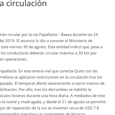
a circulación
án circular por la vía Papallacta – Baeza durante las 24
el 2019. El anuncio lo dio a conocer el Ministerio de
este viernes 30 de agosto. Esta entidad indicó que, pese a
ón, los conductores deberán circular máximo a 30 km por
en operaciones.
pallacta. En esta arteria vial que conecta Quito con las
lana se aplicaron restricciones en la circulación tras los
o pasado. El temporal afectó severamente a varios tramos de
litación. Por ello, tras los derrumbes se habilitó la
ículos livianos durante una hora diaria. A mediados de este
n la noche y madrugada, y desde el 21 de agosto se permitió
jos de reparación de la vía se invierten cerca de USD 7.8
 mantendrá operativo un contingente de técnicos,