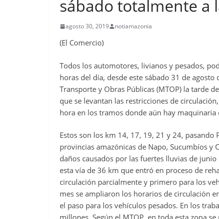
sábado totalmente a l
agosto 30, 2019
notiamazonia
(El Comercio)
Todos los automotores, livianos y pesados, podr
horas del día, desde este sábado 31 de agosto d
Transporte y Obras Públicas (MTOP) la tarde de 
que se levantan las restricciones de circulaci
hora en los tramos donde aún hay maquinaria 
Estos son los km 14, 17, 19, 21 y 24, pasando Pa
provincias amazónicas de Napo, Sucumbíos y Orel
daños causados por las fuertes lluvias de juni
esta vía de 36 km que entró en proceso de rehabi
circulación parcialmente y primero para los veh
mes se ampliaron los horarios de circulación e
el paso para los vehículos pesados. En los traba
millones. Según el MTOP, en toda esta zona se