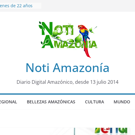
venes de 22 años
ueron encontrados
to lopez
años de prisión a
so de Alison,
uero sensación de
legó para
olo Colo de Chile
oquia Diez de
Noti Amazonía
su nueva reina por
ño”: una alerta
Diario Digital Amazónico, desde 13 julio 2014
s de dormir mal en
 mental
EGIONAL
BELLEZAS AMAZÓNICAS
CULTURA
MUNDO