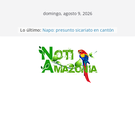
domingo, agosto 9, 2026
Lo último:
Napo: presunto sicariato en cantón
Archidona
Ecuador: dos jóvenes de 22 años
desaparecidos fueron encontrados
muertos en Puerto lopez
Saltar
Sentencian a 34 años de prisión a
implicados en caso de Alison,
oriunda de Tena
Vozinha, el arquero sensación de
cabo Verde, ya llegó para
incorporarse a Colo Colo de Chile
Pastaza: Fiscal no emite cargos
contra hombre de 50años que
mantenía relacion de «noviazgo»
con una menor de10 años en
frontera sur