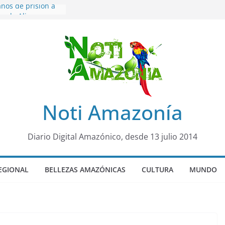
ños de prisión a
o de Alison,
ero sensación de
egó para
lo Colo de Chile
quia Diez de
u nueva reina por
ño”: una alerta
Noti Amazonía
 de dormir mal en
mental
rá sede
Diario Digital Amazónico, desde 13 julio 2014
al Panamazónico, d
nas y sociedad
nsa de la Amazonía
EGIONAL
BELLEZAS AMAZÓNICAS
CULTURA
MUNDO