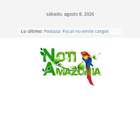
sábado, agosto 8, 2026
Lo último:
Pastaza: Fiscal no emite cargos
contra hombre de 50años que
mantenía relacion de «noviazgo»
con una menor de10 años en
frontera sur
Saltar
Napo: presunto sicariato en cantón
Archidona
Ecuador: dos jóvenes de 22 años
desaparecidos fueron encontrados
muertos en Puerto lopez
Sentencian a 34 años de prisión a
implicados en caso de Alison,
oriunda de Tena
Vozinha, el arquero sensación de
cabo Verde, ya llegó para
incorporarse a Colo Colo de Chile