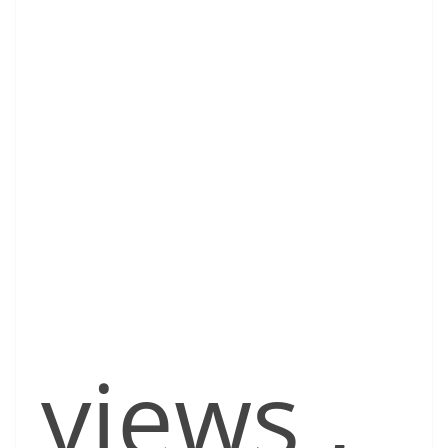
views
,