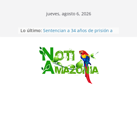
jueves, agosto 6, 2026
Lo último:
Sentencian a 34 años de prisión a
implicados en caso de Alison,
oriunda de Tena
Vozinha, el arquero sensación de
cabo Verde, ya llegó para
Saltar
incorporarse a Colo Colo de Chile
Pastaza: la parroquia Diez de
Agosto eligió a su nueva reina por
su aniversario
La “deuda de sueño”: una alerta
sobre los efectos de dormir mal en
la salud física y mental
Pastaza: Puyo será sede
del XII Foro Social Panamazónico, d
e pueblos indígenas y sociedad
civil por la defensa de la Amazonía