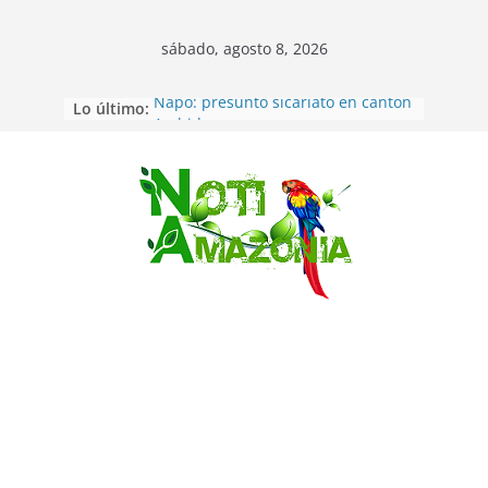
sábado, agosto 8, 2026
Lo último:
Napo: presunto sicariato en cantón
Archidona
Ecuador: dos jóvenes de 22 años
desaparecidos fueron encontrados
muertos en Puerto lopez
Saltar
Sentencian a 34 años de prisión a
implicados en caso de Alison,
oriunda de Tena
Vozinha, el arquero sensación de
cabo Verde, ya llegó para
incorporarse a Colo Colo de Chile
Pastaza: la parroquia Diez de
Agosto eligió a su nueva reina por
su aniversario