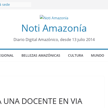
á sede
al Panamazónico, d
nas y sociedad
nsa de la Amazonía
Noti Amazonía
ños de prisión a
o de Alison,
ro sensación de
Diario Digital Amazónico, desde 13 julio 2014
egó para
lo Colo de Chile
quia Diez de
EGIONAL
BELLEZAS AMAZÓNICAS
CULTURA
MUNDO
u nueva reina por
o”: una alerta
 de dormir mal en
mental
A UNA DOCENTE EN VIA