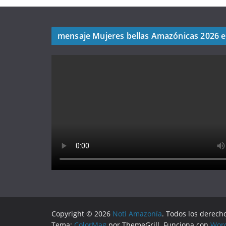
mensaje Mujeres bellas Amazónicas 2026 
Copyright © 2026
Noti Amazonía
. Todos los derech
Tema:
ColorMag
por ThemeGrill. Funciona con
Wor