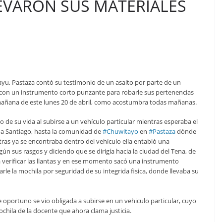
EVARON SUS MATERIALES
yu, Pastaza contó su testimonio de un asalto por parte de un
 con un instrumento corto punzante para robarle sus pertenencias
a mañana de este lunes 20 de abril, como acostumbra todas mañanas.
to de su vida al subirse a un vehículo particular mientras esperaba el
na Santiago, hasta la comunidad de
#Chuwitayo
en
#Pastaza
dónde
as ya se encontraba dentro del vehículo ella entabló una
ún sus rasgos y diciendo que se dirigía hacia la ciudad del Tena, de
 verificar las llantas y en ese momento sacó una instrumento
rle la mochila por seguridad de su integrida fisica, donde llevaba su
 oportuno se vio obligada a subirse en un vehiculo particular, cuyo
chila de la docente que ahora clama justicia.