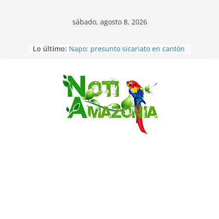
sábado, agosto 8, 2026
Pastaza: Fiscal no emite cargos
Lo último:
contra hombre de 50años que
mantenía relacion de «noviazgo»
con una menor de10 años en
frontera sur
Napo: presunto sicariato en cantón
Saltar
Archidona
Ecuador: dos jóvenes de 22 años
desaparecidos fueron encontrados
muertos en Puerto lopez
Sentencian a 34 años de prisión a
implicados en caso de Alison,
oriunda de Tena
Vozinha, el arquero sensación de
cabo Verde, ya llegó para
incorporarse a Colo Colo de Chile