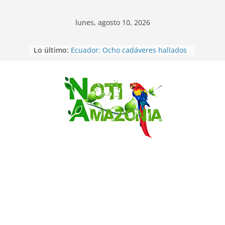
lunes, agosto 10, 2026
Lo último:
Ecuador: Ocho cadáveres hallados
en fosas comunes en Pucará
Pastaza: Feria de la Diez de agosto
atrajo a miles de personas en la
edición 2026 (video)
Saltar
Pastaza: Fiscal no emite cargos
contra hombre de 50años que
mantenía relacion de «noviazgo»
con una menor de10 años en
frontera sur
Napo: presunto sicariato en cantón
Archidona
Ecuador: dos jóvenes de 22 años
desaparecidos fueron encontrados
muertos en Puerto lopez