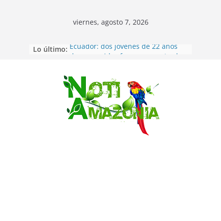
viernes, agosto 7, 2026
Lo último:
Ecuador: dos jóvenes de 22 años
desaparecidos fueron encontrados
muertos en Puerto lopez
Sentencian a 34 años de prisión a
implicados en caso de Alison,
Saltar
oriunda de Tena
Vozinha, el arquero sensación de
cabo Verde, ya llegó para
incorporarse a Colo Colo de Chile
Pastaza: la parroquia Diez de
Agosto eligió a su nueva reina por
su aniversario
La “deuda de sueño”: una alerta
sobre los efectos de dormir mal en
la salud física y mental