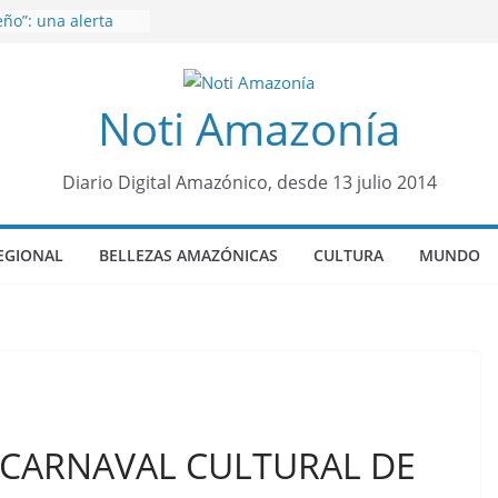
ño”: una alerta
s de dormir mal en
 mental
venes de 22 años
Noti Amazonía
ueron encontrados
to lopez
años de prisión a
so de Alison,
Diario Digital Amazónico, desde 13 julio 2014
ero sensación de
legó para
EGIONAL
BELLEZAS AMAZÓNICAS
CULTURA
MUNDO
olo Colo de Chile
oquia Diez de
su nueva reina por
L CARNAVAL CULTURAL DE