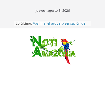
jueves, agosto 6, 2026
Sentencian a 34 años de prisión a
Lo último:
implicados en caso de Alison,
oriunda de Tena
Vozinha, el arquero sensación de
cabo Verde, ya llegó para
Saltar
incorporarse a Colo Colo de Chile
Pastaza: la parroquia Diez de
Agosto eligió a su nueva reina por
su aniversario
La “deuda de sueño”: una alerta
sobre los efectos de dormir mal en
la salud física y mental
Pastaza: Puyo será sede
del XII Foro Social Panamazónico, d
e pueblos indígenas y sociedad
civil por la defensa de la Amazonía