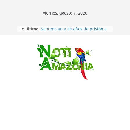
viernes, agosto 7, 2026
Ecuador: dos jóvenes de 22 años
Lo último:
desaparecidos fueron encontrados
muertos en Puerto lopez
Sentencian a 34 años de prisión a
implicados en caso de Alison,
oriunda de Tena
Saltar
Vozinha, el arquero sensación de
cabo Verde, ya llegó para
incorporarse a Colo Colo de Chile
Pastaza: la parroquia Diez de
Agosto eligió a su nueva reina por
su aniversario
La “deuda de sueño”: una alerta
sobre los efectos de dormir mal en
la salud física y mental