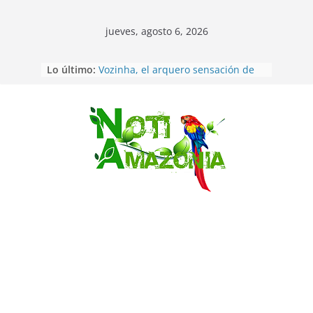
jueves, agosto 6, 2026
Sentencian a 34 años de prisión a
Lo último:
implicados en caso de Alison,
oriunda de Tena
Vozinha, el arquero sensación de
cabo Verde, ya llegó para
incorporarse a Colo Colo de Chile
Saltar
Pastaza: la parroquia Diez de
Agosto eligió a su nueva reina por
su aniversario
La “deuda de sueño”: una alerta
sobre los efectos de dormir mal en
la salud física y mental
Pastaza: Puyo será sede
del XII Foro Social Panamazónico, d
e pueblos indígenas y sociedad
civil por la defensa de la Amazonía