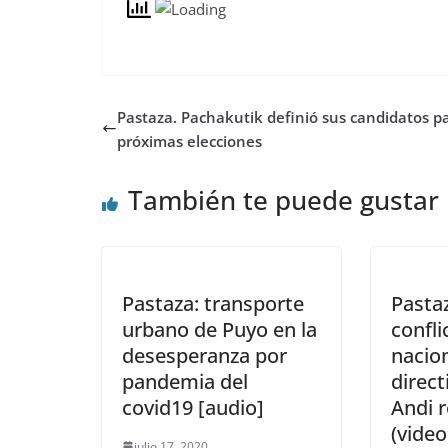
Pastaza. Pachakutik definió sus candidatos pa
próximas elecciones
También te puede gustar
Pastaza: transporte
Pasta
urbano de Puyo en la
confli
desesperanza por
nacio
pandemia del
direc
covid19 [audio]
Andi 
(video
julio 17, 2020