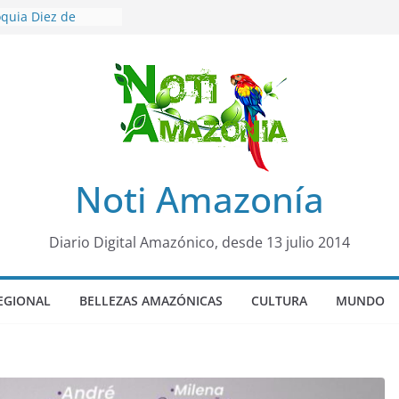
oquia Diez de
su nueva reina por
sicariato en cantón
venes de 22 años
ueron encontrados
to lopez
años de prisión a
so de Alison,
Noti Amazonía
uero sensación de
legó para
Diario Digital Amazónico, desde 13 julio 2014
olo Colo de Chile
EGIONAL
BELLEZAS AMAZÓNICAS
CULTURA
MUNDO