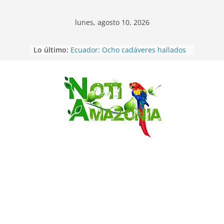
lunes, agosto 10, 2026
Lo último:
Ecuador: Ocho cadáveres hallados
en fosas comunes en Pucará
Pastaza: Feria de la Diez de agosto
atrajo a miles de personas en la
edición 2026 (video)
Saltar
Pastaza: Fiscal no emite cargos
contra hombre de 50años que
mantenía relacion de «noviazgo»
con una menor de10 años en
frontera sur
Napo: presunto sicariato en cantón
Archidona
Ecuador: dos jóvenes de 22 años
desaparecidos fueron encontrados
muertos en Puerto lopez