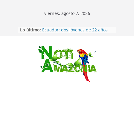
viernes, agosto 7, 2026
Lo último:
Ecuador: dos jóvenes de 22 años
desaparecidos fueron encontrados
muertos en Puerto lopez
Sentencian a 34 años de prisión a
implicados en caso de Alison,
Saltar
oriunda de Tena
Vozinha, el arquero sensación de
cabo Verde, ya llegó para
incorporarse a Colo Colo de Chile
Pastaza: la parroquia Diez de
Agosto eligió a su nueva reina por
su aniversario
La “deuda de sueño”: una alerta
sobre los efectos de dormir mal en
la salud física y mental