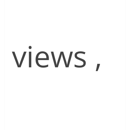
views
,