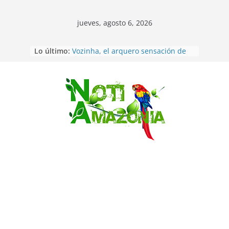
jueves, agosto 6, 2026
Sentencian a 34 años de prisión a
Lo último:
implicados en caso de Alison,
oriunda de Tena
Vozinha, el arquero sensación de
cabo Verde, ya llegó para
Saltar
incorporarse a Colo Colo de Chile
Pastaza: la parroquia Diez de
Agosto eligió a su nueva reina por
su aniversario
La “deuda de sueño”: una alerta
sobre los efectos de dormir mal en
la salud física y mental
Pastaza: Puyo será sede
del XII Foro Social Panamazónico, d
e pueblos indígenas y sociedad
civil por la defensa de la Amazonía