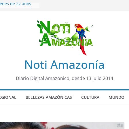
venes de 22 años
ueron encontrados
to lopez
años de prisión a
so de Alison,
uero sensación de
legó para
olo Colo de Chile
oquia Diez de
Noti Amazonía
su nueva reina por
ño”: una alerta
Diario Digital Amazónico, desde 13 julio 2014
s de dormir mal en
 mental
EGIONAL
BELLEZAS AMAZÓNICAS
CULTURA
MUNDO