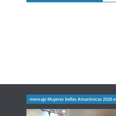
Belleza Amazonica: Stefy Varela
mensaje Mujeres bellas Amazónicas 2026 