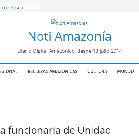
ños de prisión a
o de Alison,
ro sensación de
egó para
Noti Amazonía
lo Colo de Chile
quia Diez de
u nueva reina por
Diario Digital Amazónico, desde 13 julio 2014
o”: una alerta
 de dormir mal en
EGIONAL
BELLEZAS AMAZÓNICAS
CULTURA
MUNDO
mental
á sede
al Panamazónico, d
nas y sociedad
nsa de la Amazonía
 a funcionaria de Unidad