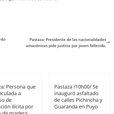
rdo
Pastaza: Presidente de las nacionalidades
amazónicas pide justicia por joven fallecido.
za: Persona que
Pastaza /10h00/ Se
nculada a
inauguró asfaltado
so de
de calles Pichincha y
ción ilícita por
Guaranda en Puyo
co de madera