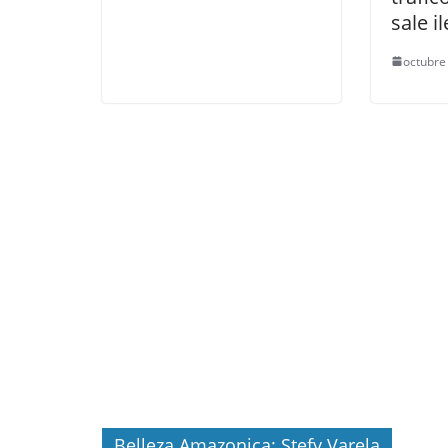
sale i
octubre
Belleza Amazonica: Stefy Varela