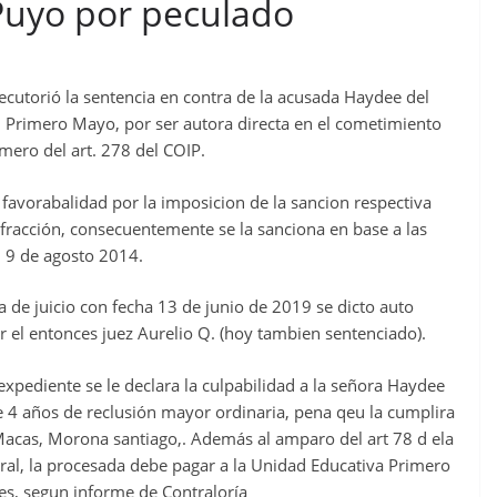
Puyo por peculado
jecutorió la sentencia en contra de la acusada Haydee del
 E. Primero Mayo, por ser autora directa en el cometimiento
imero del art. 278 del COIP.
e favorabalidad por la imposicion de la sancion respectiva
nfracción, consecuentemente se la sanciona en base a las
l 9 de agosto 2014.
a de juicio con fecha 13 de junio de 2019 se dicto auto
r el entonces juez Aurelio Q. (hoy tambien sentenciado).
 expediente se le declara la culpabilidad a la señora Haydee
e 4 años de reclusión mayor ordinaria, pena qeu la cumplira
 Macas, Morona santiago,. Además al amparo del art 78 d ela
ral, la procesada debe pagar a la Unidad Educativa Primero
es, segun informe de Contraloría