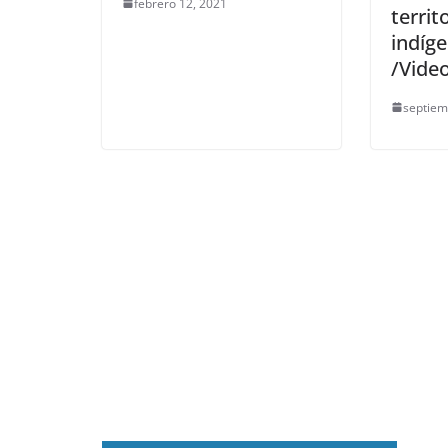
febrero 12, 2021
territ
indíg
/Vide
septiem