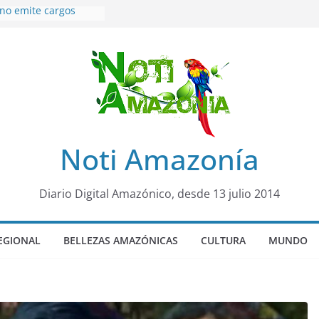
 no emite cargos
 de 50años que
ion de «noviazgo»
 de10 años en
 sicariato en cantón
óvenes de 22 años
 fueron encontrados
rto lopez
Noti Amazonía
4 años de prisión a
caso de Alison,
na
Diario Digital Amazónico, desde 13 julio 2014
quero sensación de
 llegó para
 Colo Colo de Chile
EGIONAL
BELLEZAS AMAZÓNICAS
CULTURA
MUNDO