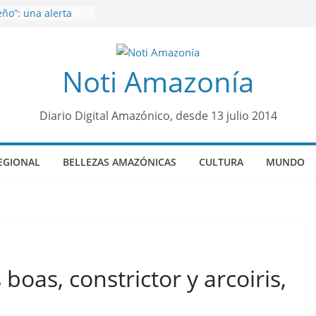
ño”: una alerta
s de dormir mal en
 mental
venes de 22 años
Noti Amazonía
ueron encontrados
to lopez
años de prisión a
so de Alison,
Diario Digital Amazónico, desde 13 julio 2014
ero sensación de
legó para
EGIONAL
BELLEZAS AMAZÓNICAS
CULTURA
MUNDO
olo Colo de Chile
oquia Diez de
su nueva reina por
boas, constrictor y arcoiris,