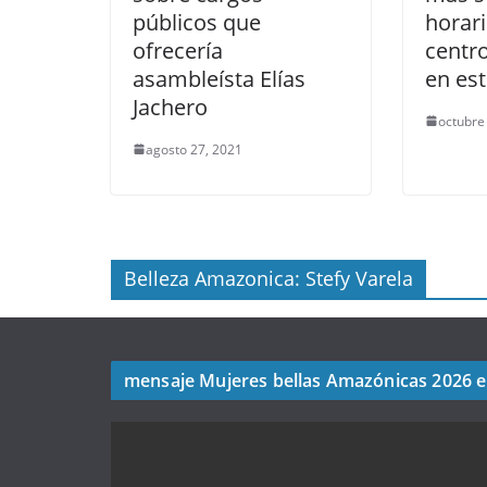
públicos que
horar
ofrecería
centro
asambleísta Elías
en est
Jachero
octubre
agosto 27, 2021
Belleza Amazonica: Stefy Varela
mensaje Mujeres bellas Amazónicas 2026 