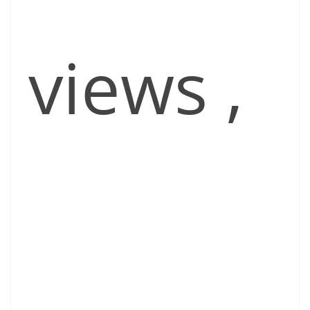
views
,