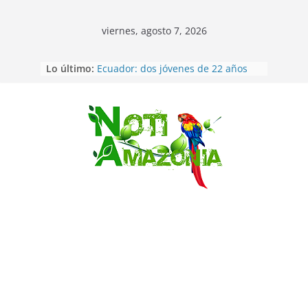
viernes, agosto 7, 2026
Lo último:
Ecuador: dos jóvenes de 22 años
desaparecidos fueron encontrados
muertos en Puerto lopez
Sentencian a 34 años de prisión a
implicados en caso de Alison,
Saltar
oriunda de Tena
Vozinha, el arquero sensación de
cabo Verde, ya llegó para
incorporarse a Colo Colo de Chile
Pastaza: la parroquia Diez de
Agosto eligió a su nueva reina por
su aniversario
La “deuda de sueño”: una alerta
sobre los efectos de dormir mal en
la salud física y mental