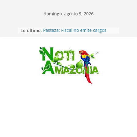
domingo, agosto 9, 2026
Lo último:
Pastaza: Fiscal no emite cargos
contra hombre de 50años que
mantenía relacion de «noviazgo»
con una menor de10 años en
frontera sur
Saltar
Napo: presunto sicariato en cantón
Archidona
Ecuador: dos jóvenes de 22 años
desaparecidos fueron encontrados
muertos en Puerto lopez
Sentencian a 34 años de prisión a
implicados en caso de Alison,
oriunda de Tena
Vozinha, el arquero sensación de
cabo Verde, ya llegó para
incorporarse a Colo Colo de Chile