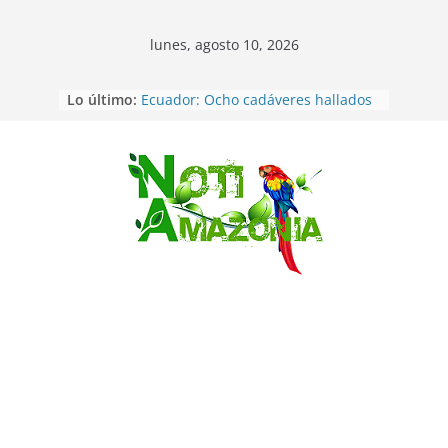
lunes, agosto 10, 2026
Lo último:
Ecuador: Ocho cadáveres hallados
en fosas comunes en Pucará
Pastaza: Feria de la Diez de agosto
atrajo a miles de personas en la
edición 2026 (video)
Saltar
Pastaza: Fiscal no emite cargos
contra hombre de 50años que
mantenía relacion de «noviazgo»
con una menor de10 años en
frontera sur
Napo: presunto sicariato en cantón
Archidona
Ecuador: dos jóvenes de 22 años
desaparecidos fueron encontrados
muertos en Puerto lopez