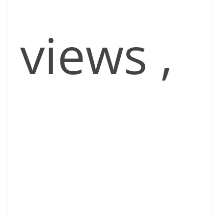
views
,