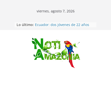
viernes, agosto 7, 2026
Lo último:
Ecuador: dos jóvenes de 22 años
desaparecidos fueron encontrados
muertos en Puerto lopez
Sentencian a 34 años de prisión a
implicados en caso de Alison,
Saltar
oriunda de Tena
Vozinha, el arquero sensación de
cabo Verde, ya llegó para
incorporarse a Colo Colo de Chile
Pastaza: la parroquia Diez de
Agosto eligió a su nueva reina por
su aniversario
La “deuda de sueño”: una alerta
sobre los efectos de dormir mal en
la salud física y mental