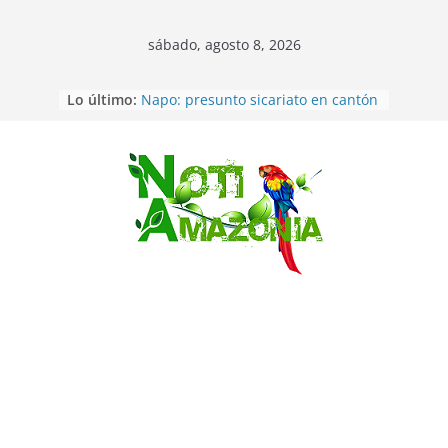
sábado, agosto 8, 2026
Lo último:
Napo: presunto sicariato en cantón
Archidona
Ecuador: dos jóvenes de 22 años
desaparecidos fueron encontrados
muertos en Puerto lopez
Saltar
Sentencian a 34 años de prisión a
implicados en caso de Alison,
oriunda de Tena
Vozinha, el arquero sensación de
cabo Verde, ya llegó para
incorporarse a Colo Colo de Chile
Pastaza: la parroquia Diez de
Agosto eligió a su nueva reina por
su aniversario