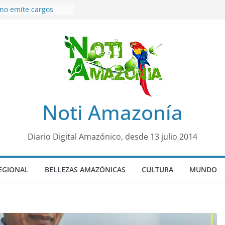
 no emite cargos
 de 50años que
ion de «noviazgo»
 de10 años en
 sicariato en cantón
óvenes de 22 años
 fueron encontrados
rto lopez
Noti Amazonía
4 años de prisión a
caso de Alison,
na
Diario Digital Amazónico, desde 13 julio 2014
quero sensación de
 llegó para
 Colo Colo de Chile
EGIONAL
BELLEZAS AMAZÓNICAS
CULTURA
MUNDO