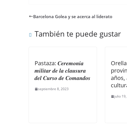
Barcelona Golea y se acerca al liderato
También te puede gustar
Pastaza: 𝑪𝒆𝒓𝒆𝒎𝒐𝒏𝒊𝒂
Orella
𝒎𝒊𝒍𝒊𝒕𝒂𝒓 𝒅𝒆 𝒍𝒂 𝒄𝒍𝒂𝒖𝒔𝒖𝒓𝒂
provin
𝒅𝒆𝒍 𝑪𝒖𝒓𝒔𝒐 𝒅𝒆 𝑪𝒐𝒎𝒂𝒏𝒅𝒐𝒔
años,
cultur
septiembre 8, 2023
julio 19